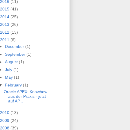
2016
(11)
2015
(41)
2014
(25)
2013
(26)
2012
(13)
2011
(6)
►
December
(1)
►
September
(1)
►
August
(1)
►
July
(1)
►
May
(1)
▼
February
(1)
Oracle APEX: Knowhow
aus der Praxis - jetzt
auf AP...
2010
(13)
2009
(24)
2008
(39)