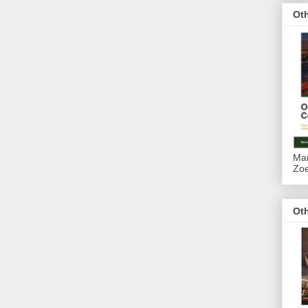
Ot
Mar
Zoe
Ot