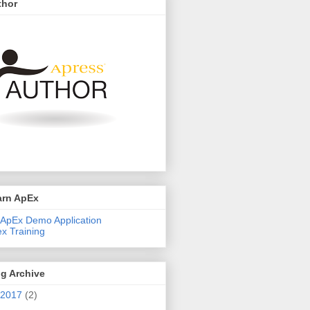
thor
arn ApEx
ApEx Demo Application
x Training
g Archive
2017
(2)