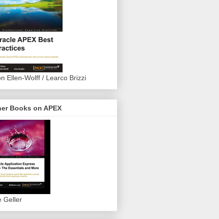
on Ellen-Wolff / Learco Brizzi
her Books on APEX
e Geller