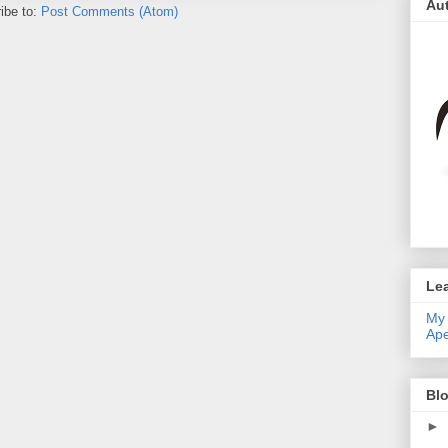
Au
ibe to:
Post Comments (Atom)
Le
My 
Ape
Blo
►