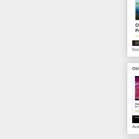
IIo
Ot
Ari