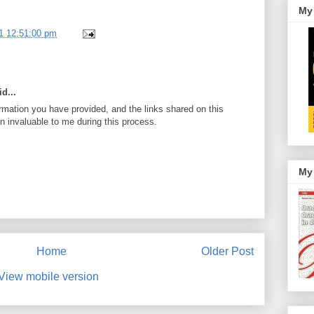
My
1 12:51:00 pm
d...
ormation you have provided, and the links shared on this
n invaluable to me during this process.
My
Home
Older Post
View mobile version