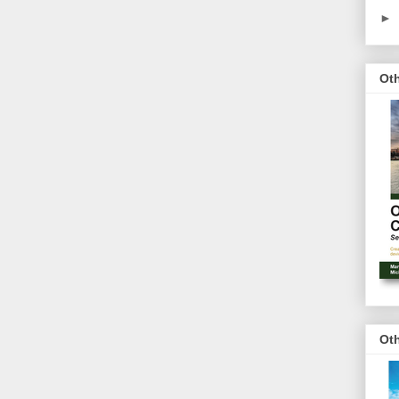
►
Ot
Ot